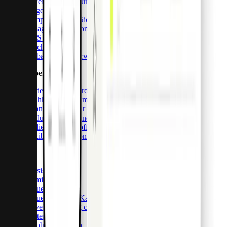
Erweiterte Datenfunktionen
Vorgefertigte UI
Compliance und Sicherheit
Engagierter Support
CaaS API
Geschäftskonten
Globale Banküberweisungen
Card & Spend OS
Entdecken Sie Card & Spend OS
Buchhaltungsautomatisierung und Integrationen
Finanzinfrastruktur der nächsten Generation
Modulare Funktionen & maßgeschneiderte Anpassung
Skalierbare Backoffice-Tools
Flexible Integration
Karten
Physische Karten
Premium-Karten
Virtuelle Karten
Virtuelle Einmal-Karten
Travel purchasing cards
Flottenkarten
Sachbezugskarten