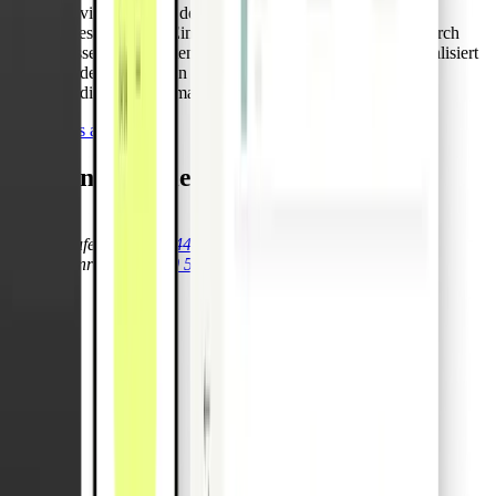
individuellen, auf den jeweiligen Anwendungsfall
zugeschnittenen Einstellungen vergeben werden. Dadurch
müssen Kartendaten nicht bei mehreren Händlern aktualisiert
werden, falls es ein Problem mit den
Kreditkarteninformationen gibt.
Alle FAQs anzeigen
Wir sind für Sie da.
Loslegen
Sales anrufen
+49 30 54453778 1
Support anrufen
+49 30 54453778 0