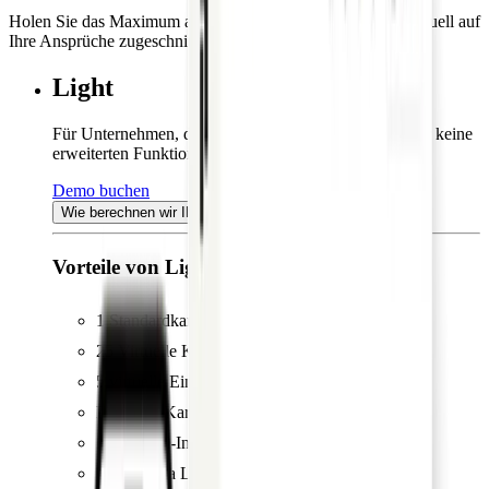
Holen Sie das Maximum aus Pliant heraus, mit einem individuell auf
Ihre Ansprüche zugeschnittenen Plan.
Light
Für Unternehmen, die viele Transaktionen tätigen, aber keine
erweiterten Funktionen oder Integrationen brauchen.
Demo buchen
Wie berechnen wir Ihren Preis?
Vorteile von Light:
1 Standardkarte pro Benutzer
25 Virtuelle Kreditkarten
5 virtuelle Einmal-Karten pro Monat
Premium-Karten auf Anfrage erhältlich
1 Standard-Integration
Support via Live-Chat