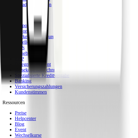
Schadensfallkarten
Lösungen
Corporations
E-Commerce
Marketing-Agenturen
Reseller
SaaS
Reisebranche
ERP
Belegmanagement
Reisekostenabrechnung
Spezialisierte Kreditvergabe
Banking
Versicherungszahlungen
Kundenstimmen
Ressourcen
Preise
Helpcenter
Blog
Event
Wechselkurse