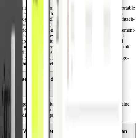
Pliant bietet moderne Firmenkreditkarten. Unsere komfortable
und einfach zu bedienende Kartenverwaltungsplattform
ermöglicht die flexible Einstellung von Kartenlimits, Echtzeit-
Reporting und fügt sich nahtlos in Ihre bestehende
Einrichtung von Buchhaltungs- und Reisekostenmanagement-
Tools sowie -Prozessen ein. Darüber hinaus bietet Pliant
kompetitive Konditionen mit attraktiven Cashbacks und
Partnerdeals. Unsere Visa Infinite Business Karten sind mit
nützlichen Features wie maßgeschneiderten
Versicherungspaketen und weltweitem Flughafen-Lounge-
Zugang ausgestattet.
Wer kann Kunde werden?
Eingetragene Kapital- und Personengesellschaften, Vereine
und Partnergesellschaften mit guter Bonität und hohen
Kreditkarten-Ausgaben.
Welche Arten von Visa Firmenkarten werden
angeboten?