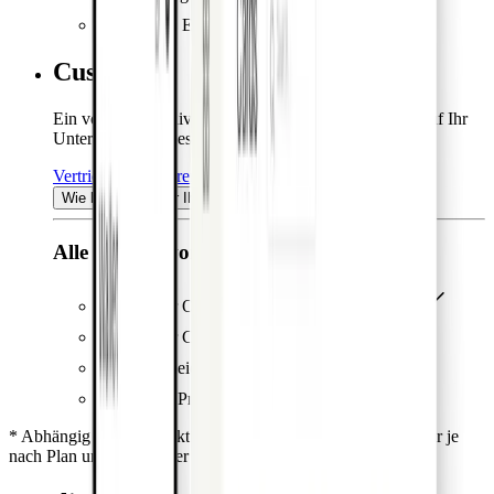
Support via E-Mail & Telefon
Custom
Ein von Pliant individuell gestalteter Plan, der genau auf Ihr
Unternehmen abgestimmt ist.
Vertrieb kontaktieren
Wie berechnen wir Ihren Preis?
Alle Vorteile von Standard, plus:
Engagierter Onboarding-Support und Training
Engagierter Customer Success Manager
Maßgeschneiderte Integrationen
Zugriff auf Pro API
* Abhängig vom Transaktionsvolumen ** Zusätzliche Gebühr je
nach Plan und Anzahl der Nutzer