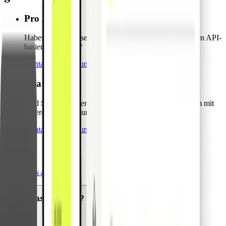
Pro API
Haben Sie Interesse an Pro API, unserer leistungsstarken API-
basierten Lösung?
Kontaktieren Sie uns und erfahren Sie mehr
CaaS
Sind Sie daran interessiert, Ihr eigenes Kartenprogramm mit
unserer CaaS-Lösung zu starten?
Kontaktieren Sie uns und erfahren Sie mehr
FAQs
Alle FAQs anzeigen
Was ist Pliant?