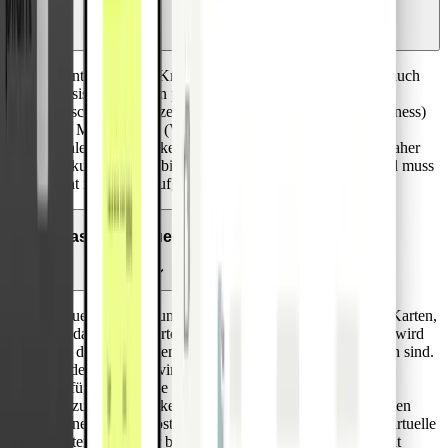
Pliant bietet Visa Kreditkarten an, sowohl virtuelle als auch
physische. Bei den physischen Karten können Kunden
zwischen Schwarzen Kreditkarten (Visa Platinum Business)
und Metal-Karten (Visa Infinite Business Kreditkarten)
wählen. Pliant ist keine Prepaid- oder Debitkarte und daher
bankunabhängig, bietet maximale Kartenakzeptanz und muss
nicht im Voraus aufgeladen werden.
Was sind virtuelle Karten?
Virtuelle Karten funktionieren genauso wie physische Karten,
nur dass keine Karte aus Plastik zur Verfügung gestellt wird
und die Kartendaten nur über die Pliant App zugänglich sind.
Zu den Vorteilen virtueller Karten gehört ihre sofortige
Verfügbarkeit, eine Reihe von flexiblen
Nutzungsmöglichkeiten und dass sie nicht verloren gehen
können. Da sie kostenlos angeboten werden, können virtuelle
Karten separat für bestimmte Händler oder Einkäufe mit