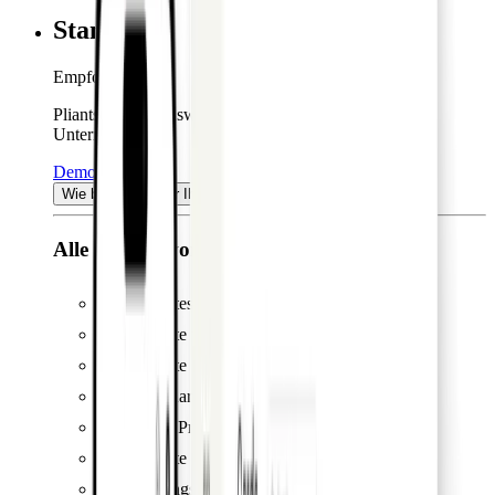
Standard
Empfohlen
Pliants empfehlenswerte Lösung für die meisten
Unternehmen.
Demo buchen
Wie berechnen wir Ihren Preis?
Alle Vorteile von Light, plus:
Unbegrenztes Cashback*
Unbegrenzte virtuelle Kreditkarten
Unbegrenzte Einmal-Kreditkarten
Premium-Karten auf Anfrage erhältlich
Zugriff auf Premium-Funktionen
Unbegrenzte Integrationen
Versicherungspaket**