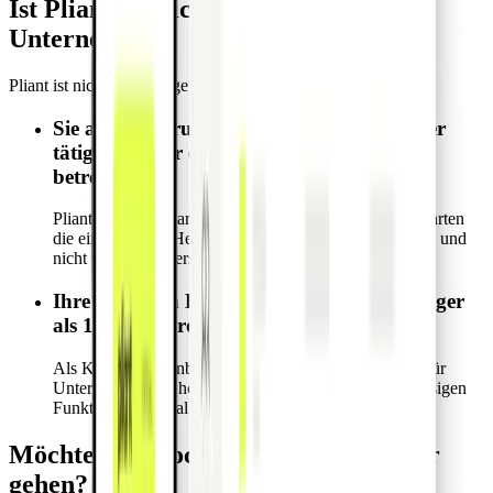
Ist Pliant die richtige Lösung für Ihr
Unternehmen?
Pliant ist nicht die richtige Wahl für Sie, wenn:
Sie als Freiberufler bzw. Einzelunternehmer
tätig sind oder ein Kleinstunternehmen
betreiben.
Pliant hat einen klaren B2B-Fokus, wodurch unsere Karten
die einzigartigen Herausforderungen von Unternehmen und
nicht von Einzelpersonen lösen.
Ihre gesamten Kreditkartenausgaben weniger
als 10.000 € pro Monat betragen.
Als Kreditkartenanbieter lohnt sich Pliant am meisten für
Unternehmen mit hohen Ausgaben, die unsere erstklassigen
Funktionen optimal nutzen können.
Möchten Sie noch einen Schritt weiter
gehen?