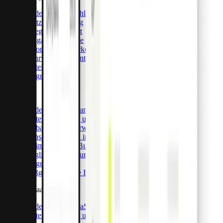
Entdecken Sie Zahlungs-Apps
Echtzeit-Reporting
Belegmanagement
Ausgabenkontrolle
Automatische Vorkontierung
Mehrwährungskonten
Vorteile
Integrationen
Pro API
Entdecken Sie Pliant Pro API
Kartenausstellung und -verwaltung
Globale Banküberweisungen
Transaktionsdaten in Echtzeit
Optimierung der Buchhaltung
Mitgliederverwaltung
Integrationen
Maßgeschneiderte Integrationen
CaaS & BaaS
Entdecken Sie CaaS & BaaS
Kartenausstellung und -verwaltung