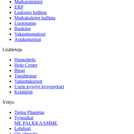
Matkatoimistot
ERP
Laskujen hallinta
Matkakulujen hallinta
Luotonanto
Banking
Vakuutusmaksut
Asiakastarinat
Lisätietoja
Hinnoittelu
Help Center
Blogi
Tapahtumat
Valuuttakurssit
Usein kysytyt kysymykset
Kehittäjät
Yritys
Tietoa Pliantista
Työpaikat
ME PALKKAAMME
Lehdistö
Ota yhteyttä