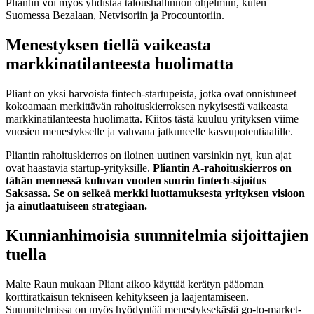
Pliantin voi myös yhdistää taloushallinnon ohjelmiin, kuten
Suomessa Bezalaan, Netvisoriin ja Procountoriin.
Menestyksen tiellä vaikeasta
markkinatilanteesta huolimatta
Pliant on yksi harvoista fintech-startupeista, jotka ovat onnistuneet
kokoamaan merkittävän rahoituskierroksen nykyisestä vaikeasta
markkinatilanteesta huolimatta. Kiitos tästä kuuluu yrityksen viime
vuosien menestykselle ja vahvana jatkuneelle kasvupotentiaalille.
Pliantin rahoituskierros on iloinen uutinen varsinkin nyt, kun ajat
ovat haastavia startup-yrityksille.
Pliantin A-rahoituskierros on
tähän mennessä kuluvan vuoden suurin fintech-sijoitus
Saksassa. Se on selkeä merkki luottamuksesta yrityksen visioon
ja ainutlaatuiseen strategiaan.
Kunnianhimoisia suunnitelmia sijoittajien
tuella
Malte Raun mukaan Pliant aikoo käyttää kerätyn pääoman
korttiratkaisun tekniseen kehitykseen ja laajentamiseen.
Suunnitelmissa on myös hyödyntää menestyksekästä go-to-market-