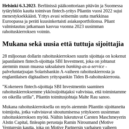
Helsinki 6.3.2023
. Berliinissä pääkonttoriaan pitävän ja Suomessa
tytäryhtiön kautta toimivan fintech-yritys Pliantin vuosi 2022 sujui
menestyksekkäästi. Yritys avasi seitsemän uutta markkinaa
Euroopassa ja peräti kuusinkertaisti asiakasportfolionsa. Pliant
valmistautuu jatkamaan kasvua vuonna 2023 uusimman
rahoituskierroksen voimin.
Mukana sekä uusia että tuttuja sijoittajia
28 miljoonan dollarin rahoituskierroksen suurin sijoittaja on kokenut
japanilainen fintech-sijoittaja SBI Investment, joka on johtanut
aiemmin muun muassa saksalaisen
banking-as-a-service
-
palveluntarjoajan Solarisbankin A-vaiheen rahoituskierrosta ja
englantilaisen digitaalisen yrityspankin Tiden B-rahoituskierrosta.
"Kokeneen fintech-sijoittaja SBI Investmentin saaminen
rahoituskierroksemme ykkössijoittajaksi vahvistaa, että toimintamme
on oikeilla urilla”, Pliantin toimitusjohtaja Malte Rau sanoo.
Mukana rahoituskierroksella on myös aiemmin Pliantiin sijoittaneita
toimijoita, jotka vahvistavat sitoutumisensa yritykseen uusimman
rahoituskierroksen myötä. Näihin lukeutuvat Carsten Maschmeyerin
Alstin Capital, finleapin perustaja Ramin Niroumand (Motive
Venturesin kautta, joka on Motive Partnersin varhaisen vaiheen