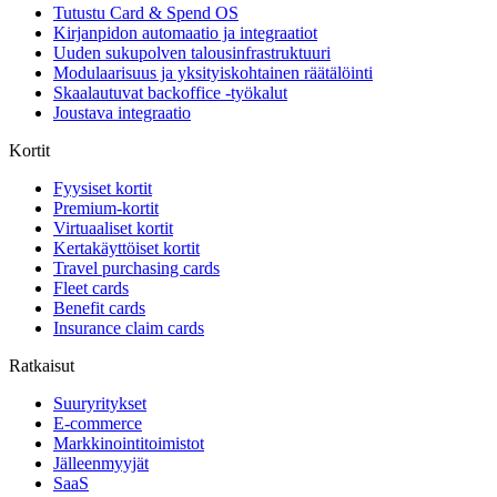
Tutustu Card & Spend OS
Kirjanpidon automaatio ja integraatiot
Uuden sukupolven talousinfrastruktuuri
Modulaarisuus ja yksityiskohtainen räätälöinti
Skaalautuvat backoffice -työkalut
Joustava integraatio
Kortit
Fyysiset kortit
Premium-kortit
Virtuaaliset kortit
Kertakäyttöiset kortit
Travel purchasing cards
Fleet cards
Benefit cards
Insurance claim cards
Ratkaisut
Suuryritykset
E-commerce
Markkinointitoimistot
Jälleenmyyjät
SaaS