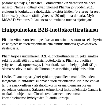
pääomasijoittaja) ja neosfer, Commerzbankin varhaisen vaiheen
rahasto. Nämä sijoittajat ovat tukeneet Pliantia jo vuoden 2021
elokuun ja joulukuun rahoituskierroksista lähtien (
pre-seed
- ja
seed
-
kierrokset), joissa kerättiin yhteensä 20 miljoona dollaria. Myös
MS&AD Ventures Piilaaksosta on mukana uutena sijoittajana.
Huippuluokan B2B-luottokorttiratkaisu
Pliantin viime vuosien nopea kasvu on osittain seurausta sekä hyvin
keskittyneestä tuotetarjonnasta että ainutlaatuisesta go-to-market-
strategiasta.
Pliant tarjoaa uudenlaisen B2B-luottokorttiratkaisun, joka sisältää
sekä fyysisiä että virtuaalisia luottokortteja. Pliant sujuvoittaa
yritysten maksuprosesseja, ja korttiratkaisu on helppo yhdistää jo
olemassa oleviin taloushallinnon prosesseihin ja ohjelmistoihin.
Lisäksi Pliant tarjoaa yhteistyökumppaneilleen mahdollisuuden
integroida Pliant-ratkaisu omaan tuotetarjontaansa. Näin ne voivat
tarjota asiakkailleen yritysluottokortin osana olemassa olevaa
palvelutarjontaansa. Saksassa esimerkiksi laskuohjelmisto Candis ja
matkakuluohjelmisto Circula ovat lanseeranneet omat
korttiohjelmansa hyödyntäen Pliantin kortteja.