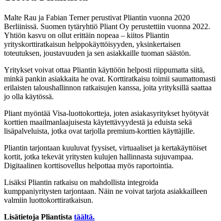
Malte Rau ja Fabian Terner perustivat Pliantin vuonna 2020
Berliinissä. Suomen tytäryhtiö Pliant Oy perustettiin vuonna 2022.
Yhtiön kasvu on ollut erittäin nopeaa – kiitos Pliantin
yrityskorttiratkaisun helppokäyttöisyyden, yksinkertaisen
toteutuksen, joustavuuden ja sen asiakkaille tuoman säästön.
Yritykset voivat ottaa Pliantin käyttöön helposti riippumatta siitä,
minkä pankin asiakkaita he ovat. Korttiratkaisu toimii saumattomasti
erilaisten taloushallinnon ratkaisujen kanssa, joita yrityksillä saattaa
jo olla käytössä.
Pliant myöntää Visa-luottokortteja, joten asiakasyritykset hyötyvät
korttien maailmanlaajuisesta käytettävyydestä ja eduista sekä
lisäpalveluista, jotka ovat tarjolla premium-korttien käyttäjille.
Pliantin tarjontaan kuuluvat fyysiset, virtuaaliset ja kertakäyttöiset
kortit, jotka tekevät yritysten kulujen hallinnasta sujuvampaa.
Digitaalinen korttisovellus helpottaa myös raportointia.
Lisäksi Pliantin ratkaisu on mahdollista integroida
kumppaniyritysten tarjontaan. Näin ne voivat tarjota asiakkailleen
valmiin luottokorttiratkaisun.
Lisätietoja Pliantista
täältä.