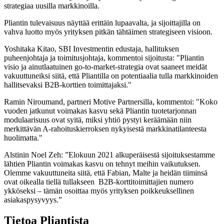
strategiaa uusilla markkinoilla.
Pliantin tulevaisuus näyttää erittäin lupaavalta, ja sijoittajilla on
vahva luotto myös yrityksen pitkän tähtäimen strategiseen visioon.
Yoshitaka Kitao, SBI Investmentin edustaja, hallituksen
puheenjohtaja ja toimitusjohtaja, kommentoi sijoitusta: "Pliantin
visio ja ainutlaatuinen go-to-market-strategia ovat saaneet meidät
vakuuttuneiksi siitä, että Pliantilla on potentiaalia tulla markkinoiden
hallitsevaksi B2B-korttien toimittajaksi."
Ramin Niroumand, partneri Motive Partnersilla, kommentoi: "Koko
vuoden jatkunut voimakas kasvu sekä Pliantin tuotetarjonnan
modulaarisuus ovat syitä, miksi yhtiö pystyi keräämään niin
merkittävän A-rahoituskierroksen nykyisestä markkinatilanteesta
huolimatta."
Alstinin Noel Zeh: ”Elokuun 2021 alkuperäisestä sijoituksestamme
lähtien Pliantin voimakas kasvu on tehnyt meihin vaikutuksen.
Olemme vakuuttuneita siitä, että Fabian, Malte ja heidän tiiminsä
ovat oikealla tiellä tullakseen B2B-korttitoimittajien numero
ykköseksi – tämän osoittaa myös yrityksen poikkeuksellinen
asiakaspysyvyys.”
Tietoa Pliantista