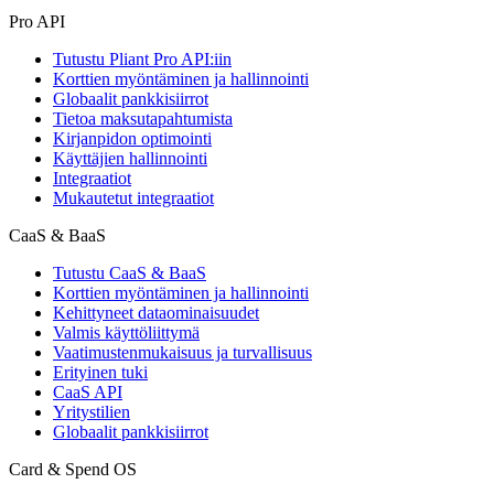
Pro API
Tutustu Pliant Pro API:iin
Korttien myöntäminen ja hallinnointi
Globaalit pankkisiirrot
Tietoa maksutapahtumista
Kirjanpidon optimointi
Käyttäjien hallinnointi
Integraatiot
Mukautetut integraatiot
CaaS & BaaS
Tutustu CaaS & BaaS
Korttien myöntäminen ja hallinnointi
Kehittyneet dataominaisuudet
Valmis käyttöliittymä
Vaatimustenmukaisuus ja turvallisuus
Erityinen tuki
CaaS API
Yritystilien
Globaalit pankkisiirrot
Card & Spend OS