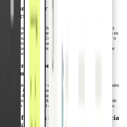
Una tarjeta por vehículo, no por
conductor
Gestione varias tarjetas físicas por administrador. Emita nuevas
tarjetas cuando lo necesite y vincule cada tarjeta a un vehículo en
lugar de a una persona. Esto elimina la necesidad de reasignar o
volver a emitir tarjetas cuando cambian los conductores. Cada
camión estará siempre preparado para imprevistos, sin importar
quién lo conduzca.
Mantenga el control con tarjetas
configurables
Defina límites de gasto y categorías de uso según sus necesidades
operativas. Restrinja el uso a proveedores relevantes como
estaciones de servicio o talleres. Estos controles incorporados
permiten un gasto previsible, eliminan la carga administrativa de
reembolsos y aseguran el cumplimiento de sus normas internas.
Cómo funciona la tarjeta de emergencia
en el día a día