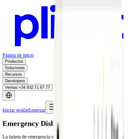
Página de inicio
Productos
Soluciones
Recursos
Developers
Ventas
:
+34 932 71 67 77
Iniciar sesión
Empezar
Emergency Disbursement Cards
La tarjeta de emergencia está lista cuando el camión no lo está