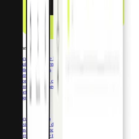
Aplicaciones de Pago
Descubrir Apps de Pago
Seguimiento en tiempo real
Gestión de recibos
Control del gasto
Automatizaciones contables
Cuentas multimoneda
Beneficios
Integraciones
API Pro
Descubra API Pro
Emisión y gestión de tarjetas
Transferencias bancarias globales
Información sobre transacciones