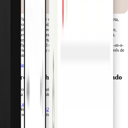
conductor, sin necesidad de iniciar sesión ni personalizar. Es
perfecta para operaciones con personal rotativo.
La Fleet Card, por su parte, es una solución más completa,
mayormente virtual, diseñada para gestores de flotas o
plataformas de movilidad. Permite gestionar combustible,
peajes, mantenimiento y viajes de empresa a gran escala.
Incluye análisis detallados, datos Visa Fleet 2.0 y
configuración total del programa. Forma parte de Cards-as-a-
Service de Pliant y está disponible exclusivamente a través de
nuestros socios.
Ver todas las FAQ
Prepare sus vehículos para lo inesperado
Contacte con nuestro equipo y descubra cómo las tarjetas de
emergencia pueden simplificar sus operaciones.
Habla con un experto
Llamar a Ventas
+34 932 71 67 77
Llamar al servicio de asistencia
+34 932 71 67 76