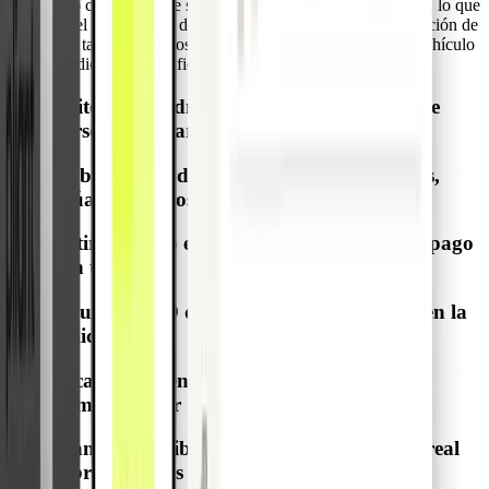
Un mismo camión puede ser utilizado por varios conductores, lo que
complica el seguimiento de gastos, la conciliación y la asignación de
costes. La tarjeta de gastos imprevistos asocia cada pago al vehículo
correspondiente y simplifica los procesos administrativos.
Evite tareas administrativas al no tener que
personalizar tarjetas por conductor
Cubra gastos de combustible, reparaciones,
grúa y otros costes en ruta
Retire efectivo en cajeros si no se acepta el pago
con tarjeta
Visualice el ID del vehículo en la tarjeta y en la
aplicación
Escale fácilmente con varias tarjetas por
administrador
Mantenga visibilidad y control en tiempo real
sobre todas las transacciones