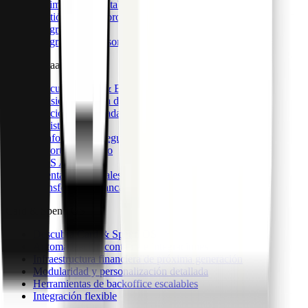
Optimización contable
Gestión de miembros
Integraciones
Integraciones personalizadas
CaaS & BaaS
Descubra CaaS & BaaS
Emisión y gestión de tarjetas
Funciones avanzadas de datos
UI lista para usar
Conformidad y seguridad
Soporte específico
CaaS API
Cuentas comerciales
Transferencias bancarias globales
Card & Spend OS
Descubra Card & Spend OS
Automatización contable e integraciones
Infraestructura financiera de próxima generación
Modularidad y personalización detallada
Herramientas de backoffice escalables
Integración flexible