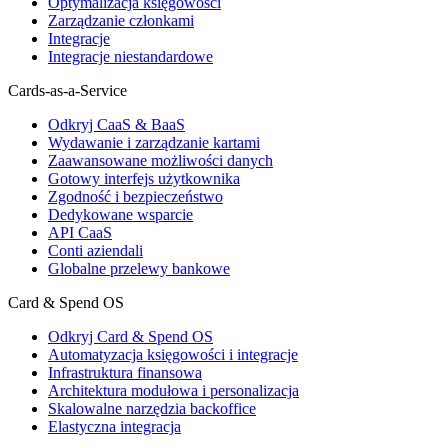
Optymalizacja księgowości
Zarządzanie członkami
Integracje
Integracje niestandardowe
Cards-as-a-Service
Odkryj CaaS & BaaS
Wydawanie i zarządzanie kartami
Zaawansowane możliwości danych
Gotowy interfejs użytkownika
Zgodność i bezpieczeństwo
Dedykowane wsparcie
API CaaS
Conti aziendali
Globalne przelewy bankowe
Card & Spend OS
Odkryj Card & Spend OS
Automatyzacja księgowości i integracje
Infrastruktura finansowa
Architektura modułowa i personalizacja
Skalowalne narzędzia backoffice
Elastyczna integracja