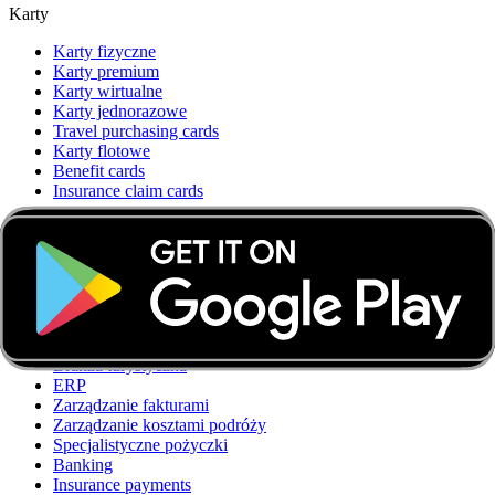
Karty
Karty fizyczne
Karty premium
Karty wirtualne
Karty jednorazowe
Travel purchasing cards
Karty flotowe
Benefit cards
Insurance claim cards
Rozwiązania
Korporacje
Handel elektroniczny
Agencje marketingowe
Resellerzy
SaaS
Branża turystyczna
ERP
Zarządzanie fakturami
Zarządzanie kosztami podróży
Specjalistyczne pożyczki
Banking
Insurance payments