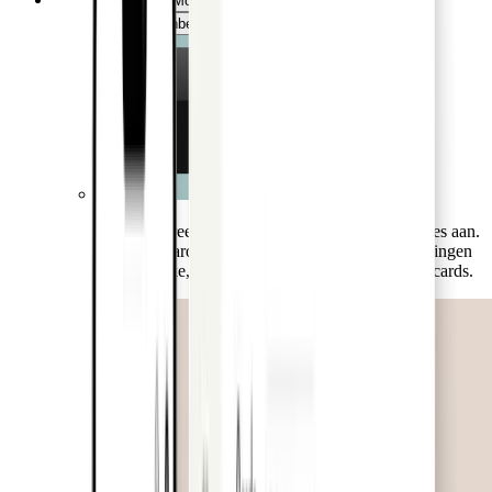
Kaarten
Mobile App
Web App
Digital Wallet
Crediteurenbeheer
Bied een breed scala aan veelgevraagde kaarttypes aan.
Van standaardopties tot branchespecifieke oplossingen
zoals fysieke, virtuele, eenmalige, lodge- en fleetcards.