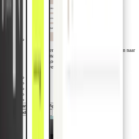
Transformeer ingewikkelde handmatige processen naar
een geautomatiseerd verloop. Leg facturen vast,
stroomlijn goedkeuringen en voer wereldwijde
betalingen veilig uit.
Kaarten
Mobile App
Web App
Digital Wallet
Crediteurenbeheer