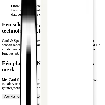
Ontwikkeld volgens de hoogste bancaire standaarden.
Bescherm uw klanten met volledige compliance,
databeveiliging en operationele veerkracht.
Een schaalbare, toekomstbestendige
technology stack
Card & Spend OS is ontwikkeld voor elke bancaire setup. Het
schaalt moeiteloos van mkb tot multinational. Breid uw aanbod uit
zonder uw kernarchitectuur aan te passen en rol continu nieuwe
functies uit.
Eén platform. Naadloze processen. Uw
merk.
Met Card & Spend OS biedt u uw zakelijke klanten een naadloze
totaalervaring voor kaarten en uitgaven. Alles is volledig
geïntegreerd en staat onder uw vertrouwde merk.
Voor klanten
Voor banken