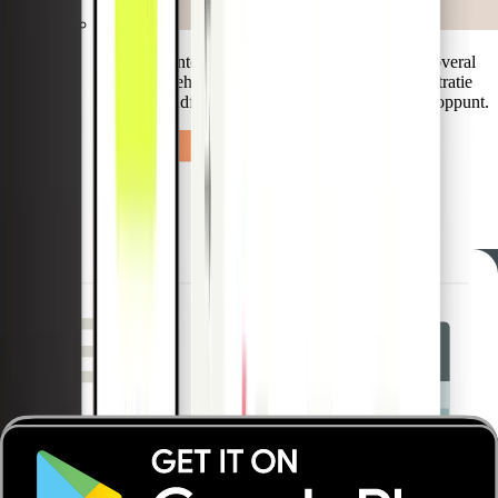
Stel uw klanten in staat om kaarten en uitgaven overal
mobiel te beheren. De intelligente bonnetjesregistratie
en boekhoudfuncties werken direct bij het verkooppunt.
Bied geavanceerde desktop-tools voor eenvoudig
beheer. Inclusief directe kaartuitgifte, limietwijzigingen
en het blokkeren of blacklisten van specifieke
merchant-categorieën (MCC).