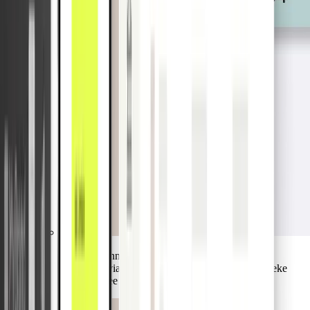
Klanten kunnen hun kaarten veilig opslaan en
gebruiken via Google Pay of Apple Pay. De fysieke
portemonnee kan veilig thuisblijven.