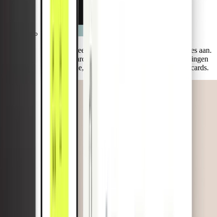
Bied een breed scala aan veelgevraagde kaarttypes aan.
Van standaardopties tot branchespecifieke oplossingen
zoals fysieke, virtuele, eenmalige, lodge- en fleetcards.