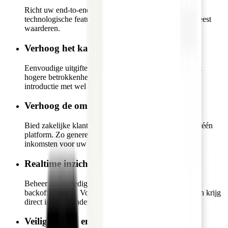
Richt uw end-to-end programma in met precies die
technologische features die uw zakelijke klanten het meest
waarderen.
Verhoog het kaartgebruik
Eenvoudige uitgifte en beheer leiden tot een aanzienlijk
hogere betrokkenheid. Het kaartvolume stijgt na de
introductie met wel een factor vijf.
Verhoog de omzet met uitgavenbeheer
Bied zakelijke klanten een hoogwaardige oplossing op één
platform. Zo genereert u nieuwe, marge-rijke software-
inkomsten voor uw merk.
Realtime inzichten verkrijgen
Beheer uw volledige kaartprogramma met intuïtieve
backoffice-tools. Volg prestaties, configureer functies en krijg
direct inzicht zonder complex setup-proces.
Veiligheid op enterprise-niveau