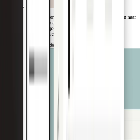
Transformeer ingewikkelde handmatige processen naar
een geautomatiseerd verloop. Leg facturen vast,
stroomlijn goedkeuringen en voer wereldwijde
betalingen veilig uit.
De Bank Admin App