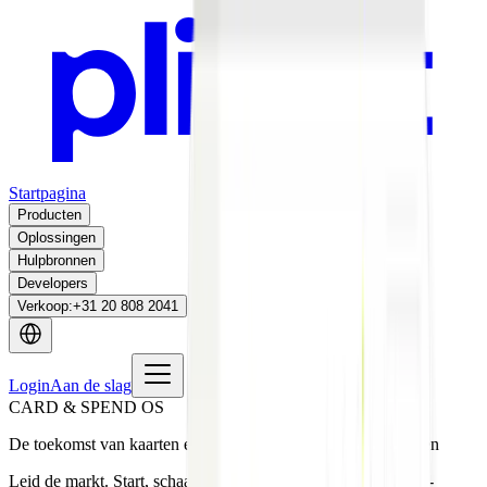
Startpagina
Producten
Oplossingen
Hulpbronnen
Developers
Verkoop
:
+31 20 808 2041
Login
Aan de slag
CARD & SPEND OS
De toekomst van kaarten en uitgaven, ontwikkeld voor banken
Leid de markt. Start, schaal en ontwikkel hoogwaardige B2B-