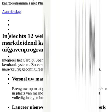
kaartprogramma's met Pliant als uw technologiepartner.
Aan de slag
In slechts 12 weken naar een
marktleidend kaart- en
uitgavenprogramma
Integreer het Card & Spend OS van Pliant naadloos in uw
kernbanksysteem. Zo verovert u de digitale B2B-markt met
nauwkeurig geconfigureerde producten, zonder legacy-risico's.
Versnel uw marktintroductie
Breng uw op maat gemaakte creditcardprogramma in weken
in plaats van maanden op de markt. De klantrelatie blijft
volledig in eigen huis.
Lanceer nieuwe features onder uw eigen merk