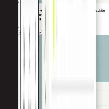
Beheer uw volledige kaartportfolio vanuit één krachtig
controlecentrum, specifiek ontworpen voor
institutioneel toezicht.
De Bank Admin App