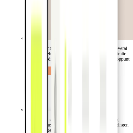
Stel uw klanten in staat om kaarten en uitgaven overal
mobiel te beheren. De intelligente bonnetjesregistratie
en boekhoudfuncties werken direct bij het verkooppunt.
Bied geavanceerde desktop-tools voor eenvoudig
beheer. Inclusief directe kaartuitgifte, limietwijzigingen
en het blokkeren of blacklisten van specifieke