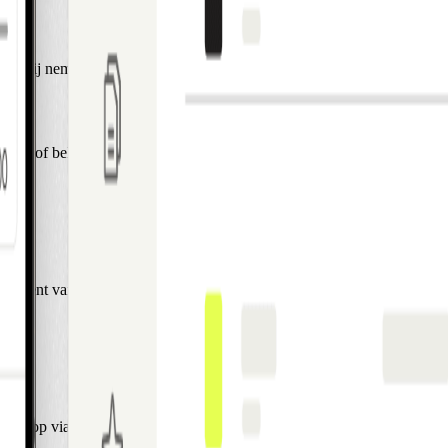
n wij nemen zo snel mogelijk contact met je op.
e-mail of bel ons van maandag tot vrijdag van 9:00–17:00 CET.
t moment van maandag tot vrijdag van 9:00–17:00 CET, en ons Customer
 ons op via e-mail.