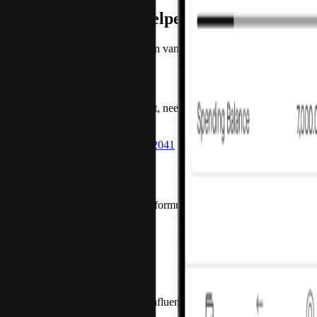
Hoe kunnen wij je helpen?
Neem contact met ons op over een van de onderstaande onderwerpen e
Nieuwe klanten
Als je meer wilt weten over Pliant, neem dan contact met ons op via 
Aan de slag
sales@getpliant.com
+31 20 808 2041
Huidige klanten
Neem contact met ons op via het formulier of bel ons op elk gewens
Chat
Ondersteuning aanvragen
+31 20 808 3078
Pers en media
Als je een journalist, blogger of influencer bent, neem dan contact met