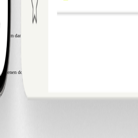
n, neem dan contact met ons op via e-mail.
rdienen door ons product te promoten. Als je meer wilt weten, neem da