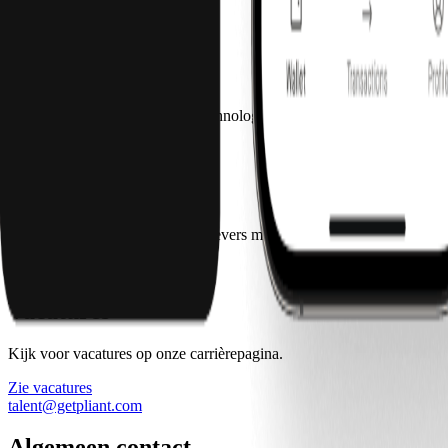
Persmap
press@getpliant.com
Technology partners
Als je geïnteresseerd bent om technology-partner van Pliant te worde
partnerships@getpliant.com
Affiliate partners
Met ons programma kunnen uitgevers met een relevant publiek geld ve
affiliate@getpliant.com
Vacatures
Kijk voor vacatures op onze carrièrepagina.
Zie vacatures
talent@getpliant.com
Algemeen contact