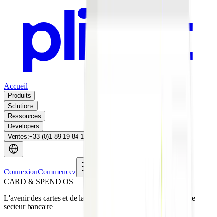
Accueil
Produits
Solutions
Ressources
Developers
Ventes
:
+33 (0)1 89 19 84 16
Connexion
Commencez
CARD & SPEND OS
L'avenir des cartes et de la gestion des dépenses, conçu pour le
secteur bancaire