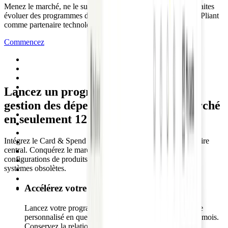
Menez le marché, ne le subissez pas. Lancez, développez et faites
évoluer des programmes de cartes B2B de premier plan avec Pliant
comme partenaire technologique.
Commencez
Lancez un programme de cartes et de
gestion des dépenses leader sur le marché
en seulement 12 semaines
Intégrez le Card & Spend OS de Pliant à votre système bancaire
central. Conquérez le marché B2B numérique avec des
configurations de produits précises, sans les risques liés aux
systèmes obsolètes.
Accélérez votre mise sur le marché
Lancez votre programme de cartes de crédit d'entreprise
personnalisé en quelques semaines, et non en plusieurs mois.
Conservez la relation client en interne.