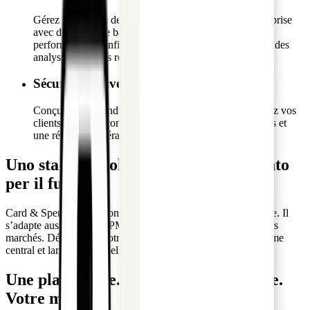
Gérez l'ensemble de votre programme de cartes d'entreprise
avec des outils de back-office intuitifs. Suivez les
performances, configurez les fonctionnalités et obtenez des
analyses en temps réel sans installation complexe.
Sécurité de niveau entreprise
Conçu pour répondre aux exigences bancaires. Protégez vos
clients avec une conformité, une protection des données et
une résilience opérationnelle de haut niveau.
Uno stack tecnologico scalabile e pronto
per il futuro
Card & Spend OS est conçu pour toute configuration bancaire. Il
s’adapte aussi bien aux PME qu’aux multinationales sur divers
marchés. Développez votre offre sans restructurer votre système
central et lancez continuellement de nouvelles fonctionnalités.
Une plateforme. Une expérience fluide.
Votre marque.