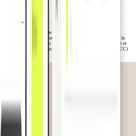
Des outils de bureau avancés pour une gestion
simplifiée. Inclut l'émission instantanée de cartes, la
modification des plafonds, l'attribution, le blocage et
même le blocage de catégories de marchands (MCC)
spécifiques.