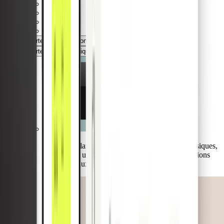
Cartes
Application mobile
Application Web
Portefeuille numérique
Comptabilité fournisseurs
Offrez une large gamme de types de cartes : physiques,
virtuelles, à usage unique, lodge et flotte, des options
classiques aux solutions sectorielles.