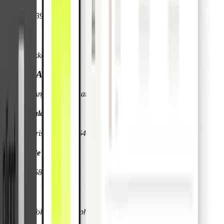
FI32669139
Gérant
Jenna Tirkkonen
Pliant SAS
23 rue d’Anjou 75008 Paris, France
Immatriculation
R.C.S. Paris - 949 584 643 ORIAS - 23006436
Numéro de TVA
FR32949584643
Gérants
Mathieu Volondat & Stephan Simon