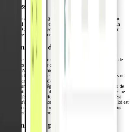
Permission
Permission according to § 34c Gewerbeordnung (GewO) from
17.02.2021 Supervisory authority: Bezirksamt Mitte von Berlin
Abteilung Ordnung, Personal und Finanzen Ordnungsamt Karl-
Marx-Allee 31 10178 Berlin
Responsabilité du contenu
En tant que prestataire de services, nous sommes responsables de
nos propres contenus sur ces pages conformément aux lois
générales. Nous ne sommes toutefois pas tenus, en tant que
prestataire de services, de surveiller les informations transmises ou
stockées par des tiers ni d'enquêter sur les circonstances qui
indiquent une activité illégale. Les obligations de supprimer ou de
bloquer l'utilisation des informations en vertu des lois générales ne
sont pas affectées. Toutefois, une responsabilité à cet égard n'est
possible qu'à partir du moment où une infraction concrète à la loi est
connue. Si nous avons connaissance d'infractions diverses, nous
supprimerons immédiatement les contenus concernés.
Responsabilité pour les liens