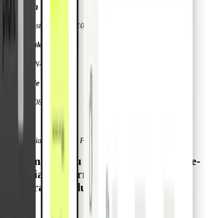
hi.health GmbH
Reichsratsstraße 13/15 1010 Vienna, Austria
Immatriculation
Vienna, FN496184h
Numéro de TVA
ATU73550837
Gérants
Dr. Sebastian Gruber & Friedrich Paul Hubel
Responsable du contenu journalistique-
éditorial conformément à l'article 18,
paragraphe 2 du MStV
Malte Rau