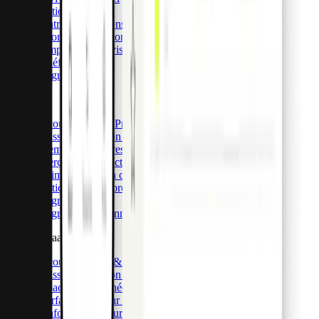
Gestion des reçus
Contrôle des dépenses
Automatisations comptables
Comptes multidevises
Bénéfices
Intégrations
API Pro
Découvrez Pliant Pro API
Émission et gestion de cartes
Virements bancaires internationaux
Aperçu des transactions
Optimisation de la comptabilité
Gestion des membres
Intégrations
Intégrations personnalisées
CaaS & BaaS
Découvrez CaaS & BaaS
Émission et gestion de cartes
Capacités de données avancées
Interface utilisateur prête à l'emploi
Conformité et sécurité