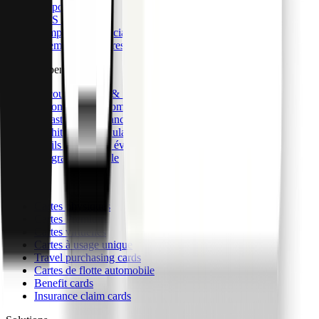
Support dédié
CaaS API
Comptes commerciaux
Virements bancaires internationaux
Card & Spend OS
Découvrez Card & Spend OS
Automatisation comptable et intégrations
Infrastructure financière de nouvelle génération
Architecture modulaire et personnalisation
Outils backoffice évolutifs
Intégration flexible
Cartes
Cartes physiques
Cartes Premium
Cartes virtuelles
Cartes à usage unique
Travel purchasing cards
Cartes de flotte automobile
Benefit cards
Insurance claim cards