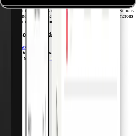
identifiés comme tels. Si vous deviez néanmoins avoir connaissance
d'une violation des droits d'auteur, veuillez nous en informer. Si nous
avons connaissance d'une quelconque infraction, nous supprimerons
immédiatement ce contenu.
Nous sommes là pour vous.
Commencez
Contactez le service commercial
+33 (0)1 89 19 84 16
Assistance téléphonique
+33 (0)1 89 19 84 17