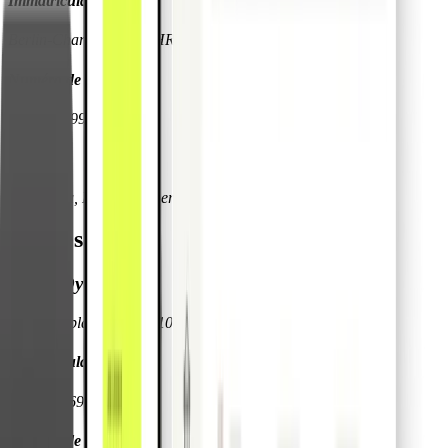
Immatriculation
Berlin-Charlottenburg HRB 217281 B‍
Numéro de TVA
DE330969998
Gérants
Malte Rau, Fabian Terner & Friedrich Hubel
Filiales
Pliant Oy
Pohjoisesplanadi 19 00100 Helsinki, Finland
Immatriculation
PRH 3266913-9
Numéro de TVA