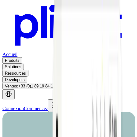
Accueil
Produits
Solutions
Ressources
Developers
Ventes
:
+33 (0)1 89 19 84 16
Connexion
Commencez