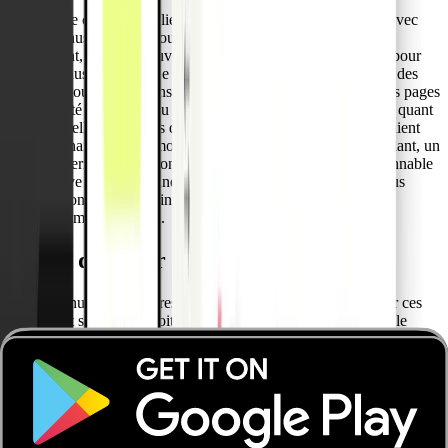
Notre offre contient des liens vers des sites externes de tiers, avec
des contenus desquels nous n'avons aucune influence. Par
conséquent, nous ne pouvons assumer aucune responsabilité pour
ces contenus externes. Le fournisseur ou l'exploitant respectif des
pages est toujours responsable du contenu des pages liées. Les pages
liées ont été contrôlées au moment de la mise en place du lien quant
à d'éventuelles violations de la loi. Les contenus illégaux n'étaient
pas reconnaissables au moment de la création du lien. Cependant, un
contrôle permanent du contenu des pages liées n'est pas raisonnable
sans preuve concrète d'une violation de la loi. Toutefois si nous
prenons connaissance d'infractions, nous supprimerons
immédiatement ces liens.
Droits d'auteur
Les contenus et les œuvres créés par les exploitants du site sur ces
pages sont soumis au droit d'auteur allemand. La duplication, le
traitement, la distribution ou toute forme de commercialisation de ce
matériel au-delà du champ d'application de la loi sur le droit d'auteur
nécessite l'accord écrit préalable de son auteur ou créateur respectif.
Les téléchargements et les copies de ce site ne sont autorisés que
pour un usage privé et non commercial. Dans la mesure où le
contenu de ce site n'a pas été créé par l'exploitant, les droits d'auteur
de tiers sont respectés. En particulier, les contenus de tiers sont