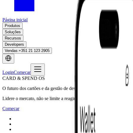
Página inicial
Produtos
Soluções
Recursos
Developers
Vendas
:
+351 21 123 2905
Login
Começar
CARD & SPEND OS
O futuro dos cartões e da gestão de despesas, desenhado para bancos
Lidere o mercato, não se limite a reagir. Lance, escale e evolua prog
Começar