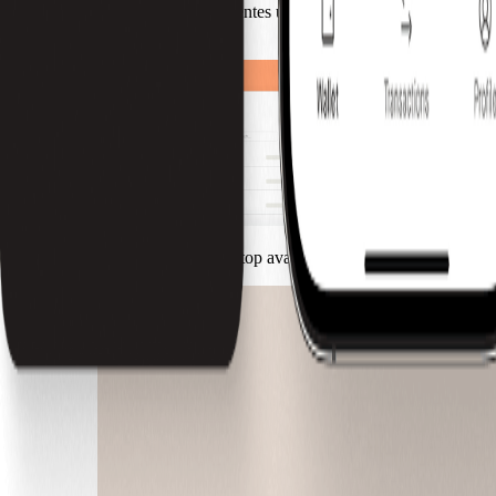
Ofereça aos seus clientes uma forma simples e intuitiva de
venda.
Ferramentas de desktop avançadas para uma gestão simples.