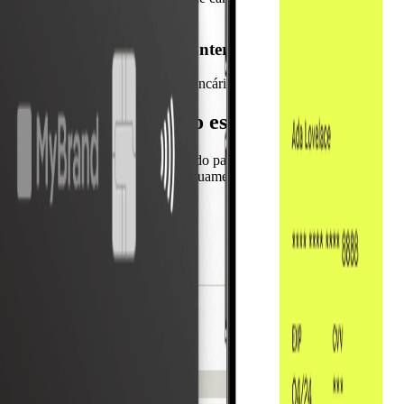
complexos.
Segurança de nível Enterprise
Concebido para padrões bancários. Proteja os seus clientes com
Um stack tecnológico escalável e preparad
O Card & Spend OS foi desenhado para qualquer configuração bancária
funcionalidades avançadas continuamente.
Uma plataforma. Experiência fluida. A su
Com o Card & Spend OS, ofereça aos seus clientes uma experiência int
Para clientes
Para bancos
Cartões
App Móvel
Web App
Digital Wallet
Contas a