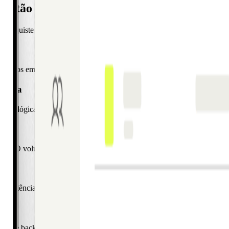
estão de despesas líder de mercato em ape
 Conquiste o mercato B2B digital com configurações de produto precisas
orativos em semanas e não em meses. Mantenha a relação com os seus c
marca
ecnológicas mais procuradas que os seus clientes empresariais mais va
so. O volume de gastos aumenta até 5 vezes após a adoção do sistema
as
e excelência numa plataforma unificada. Desbloqueie novas receitas de
tas de back office intuitivas. Monitorize o desempenho, configure fun