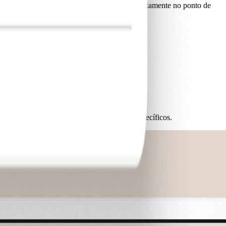
de recibos e funcionalidades contabilísticas diretamente no ponto de
io e até a opção de restringir códigos MCC específicos.