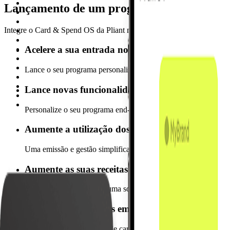
Lançamento de um programa de cartões e g
Integre o Card & Spend OS da Pliant no seu sistema bancário central.
Acelere a sua entrada no mercado
Lance o seu programa personalizado de cartões de crédito corp
Lance novas funcionalidades sob a sua própria 
Personalize o seu programa end-to-end com as funcionalidades t
Aumente a utilização dos cartões
Uma emissão e gestão simplificadas geram um maior compromis
Aumente as suas receitas com a gestão de despes
Ofereça aos seus clientes uma solução de gestão de despesas d
Obtenha informações em tempo real
Gira todo o seu programa de cartões corporativos com ferramen