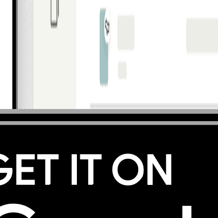
tilização única, lodge e fleet, desde opções padrão até soluções específic