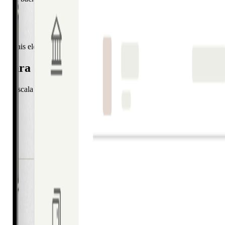
 os mais elevados níveis de conformidade, proteção de dados e resilien
o para o futuro
. Escala facilmente desde PME até multinacionais em vários mercados. 
a marca.
egral de gestão de cartões e despesas. Tutto è integrato e apresentado
 pagar