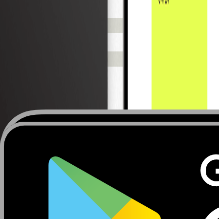
Ofereça uma vasta gama de cartões: físicos, virtuais, de u