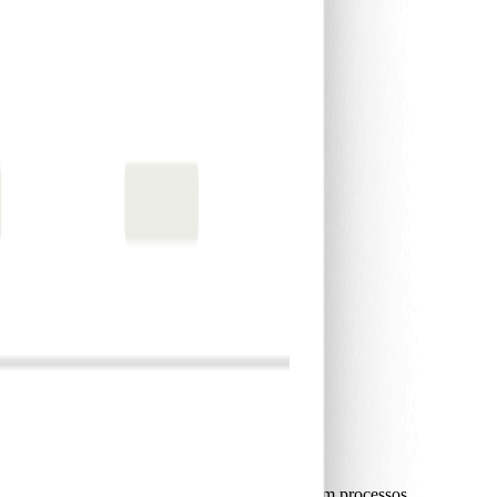
nas 12 semanas
, sem os riscos dos sistemas legacy.
lientes internamente.
lorizam.
.
 software de elevada margem para a sua marca.
cionalidades e obtenha dados em tempo reale sem processos