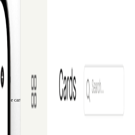
ramas de cartões B2B de excelência com a Pliant como seu parceiro tecn