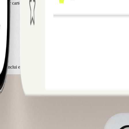
 gerir cartões e despesas em qualquer lugar. Inclui captura inteligente 
 Inclui emissão instantânea, alterações de limites, atribuição, bloque