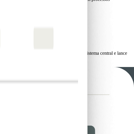
za operacional.
Amplie a sua oferta sem reestruturar o seu sistema central e lance
 sob a sua marca de confiança.