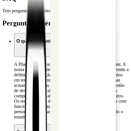
Tem perguntas. Nós temos respostas.
Perguntas genéricas
O que é a Pliant?
A Pliant oferece cartões de crédito corporate/ empresariais. A
nossa plataforma de gestão de cartões é fácil de usar, permite a
definição e alteração dos limites dos cartões, gera relatórios
em tempo real, e integra-se harmoniosamente com as suas
actuais ferramentas e processos de contabilidade e/ou gestão
de despesas. Para além disso, a Pliant oferece condições
competitivas com atrativos cashbacks e ofertas de parceiros.
Os nossos cartões de visita Visa Infinite estão equipados com
funcionalidades muito úteis como pacotes de seguros
personalizados, e acesso a lounges em aeroportos de todo o
mundo.