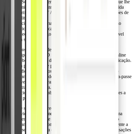
3D Secure é um serviço gratuito facilitado pela VISA que lhe
permite efetuar transações online com segurança acrescida
"Verified by Visa" / "Visa Secure" usando os seus cartões de
crédito Pliant.
Adiciona uma camada de segurança através de um passo
adicional de verificação. Durante esta verificação, deve
fornecer um código de autenticação que só está disponível
para si.
Todos os cartões de crédito Pliant são automaticamente
equipados com 3D Secure. Durante as suas compras online
receberá o código de autenticação via SMS para a verificação.
Esta palavra-passe pode ser introduzida na página de
verificação que mostrará o logótipo Visa e confirmará o
pagamento, clicando em confirmar / enviar. Se a palavra-passe
estiver correta, a transação será bem sucedida e, caso
contrário, recusada. Os cartões de crédito Visa também
funcionam em estabelecimentos comerciais não aderentes a
este protocolo.
Este serviço é oferecido devido à Segunda Diretiva de
Serviços de Pagamento da UE (PSD2), que obriga a uma
Autenticação Forte do Cliente (SCA) antes do início do
pagamento. Por conseguinte, a Visa reforçou recentemente a
sua segurança para compras online, incluindo tanto transações