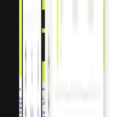
Aplicativos de Pagamento
Descobrir Apps de Pagamento
Monitorização em tempo real
Gestão de recibos
Controlo de despesas
Automatizações contabilísticas