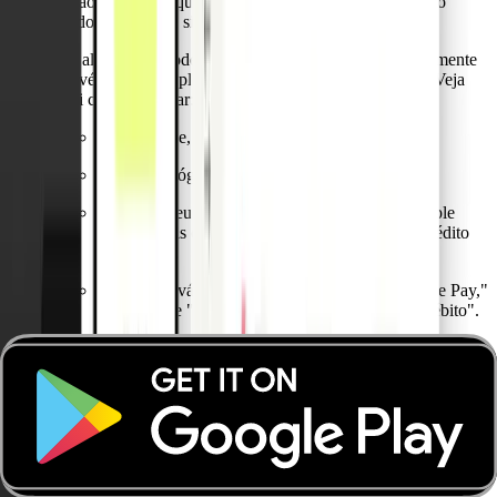
cartão. Depois clique em "Adicionar à Apple Wallet" no
fundo da página e siga as instruções a partir daí.
Em alternativa, pode adicionar um cartão Pliant directamente
através da app Apple Wallet no seu dispositivo Apple. Veja
aqui como começar:
Num iPhone, abra a Wallet e clique no sinal "+".
Para um relógio Apple, abra a app Apple
Watch no seu iPhone e seleccione "Wallet & Apple
Pay", depois clique em "Adicionar Cartão de Crédito
ou Débito".
Num iPad, vá a Definições, abra "Wallet & Apple Pay,"
e seleccione "Adicionar Cartão de Crédito ou Débito".
Num MacBook Pro com Touch ID, vá a Preferências
de Sistema, seleccione "Wallet & Apple Pay," e depois
seleccione "Adicionar Cartão".
Pode utilizar Apple Pay no iPhone, Apple Watch, iPad e Mac.
Dispositivos compatíveis com o Apple Pay
.
Todos os cartões físicos, virtuais e de utilização única podem