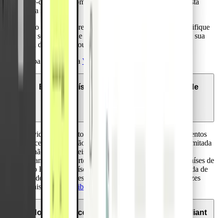
de e-commerce como de m-commerce para satisfazer esta
nova norma.
Caso não esteja a receber o código de autenticação, verifique
se o seu número de telefone estão atualizados dentro da sua
área de utilizador ou ligue para a nossa linha directa.
Saiba mais sobre a
Visa 3D Secure
.
Em que países posso usar o meu cartão de
crédito Pliant?
Devido ao aumento dos riscos de segurança, os pagamentos
em certos países são possíveis apenas numa extensão limitada
ou não são possíveis de todo. Monitorizamos estes
pagamentos de perto e dividimo-los em 3 categorias. Países de
Alto Risco são países onde há uma incidência aumentada de
fraudes com cartões ou que não estão sujeitos às diretrizes
gerais da Visa.
Saiba mais.
How can I access airport lounges with my Pliant