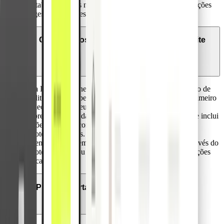
contabilísticos dos nossos clientes, bem como para soluções
de gestão de despesas.
O que são os cartões de crédito Visa Infinite
Business?
Visa Infinite Business é o mais elevado padrão de cartão de
crédito oferecido pela Visa. Orgulhamo-nos de ser o primeiro
fornecedor Europeu a satisfazer estes padrões para as
empresas, através da nossa proposta de valor única, que inclui
cartões premium com acesso a lounges de aeroportos e
pacotes de seguros.
As empresas podem obter acesso a estes benefícios através do
pacote Premium ou de volumes significativos de transações
em cartão.
A Pliant suporta Visa 3D Secure?