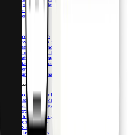
Contas multimoedas
Benefícios
Integrações
API Pro
Descobrir API Pro
Emissão e gestão de cartões
Transferências bancárias globais
Informações sobre transacções
Otimização da contabilidade
Gestão de membros
Integrações
Integrações personalizadas
CaaS & BaaS
Descobrir CaaS & BaaS
Emissão e gestão de cartões
Capacidades avançadas de dados
IU pronto a usar
Conformidade e segurança
Suporte dedicado
CaaS API
Contas comerciais