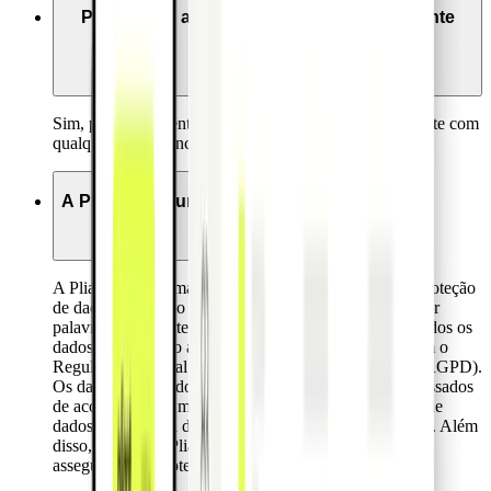
Posso usar a minha conta bancária existente
com a Pliant?
Sim, pode facilmente utilizar os cartões pliant juntamente com
qualquer conta bancária corporate.
A Pliant é segura?
A Pliant atribui a máxima prioridade à segurança e à proteção
de dados. O acesso à plataforma Pliant é assegurado por
palavras-passe fortes e autenticação de dois fatores. Todos os
dados pessoais são armazenados em conformidade com o
Regulamento Geral Europeu de Protecção de Dados (RGPD).
Os dados críticos dos cartões são armazenados e processados
de acordo com as mais elevadas normas de segurança de
dados da indústria de cartões de pagamento (PCI DSS). Além
disso, os cartões Pliant estão habilitados para 3DS para
assegurar uma proteção adicional para compras online.