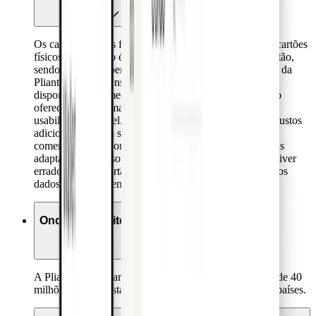
Os cartões virtuais funcionam da mesma forma que os cartões
físicos, só que não é fornecida uma versão física do cartão,
sendo os dados apenas acessíveis através da plataforma da
Pliant. As vantagens dos cartões virtuais incluem a sua
disponibilidade imediata, não podem ser perdidos, e são
oferecidos com uma grande variedade de opções de
usabilidade flexível. Uma vez que são oferecidos sem custos
adicionais, podem ser emitidos separadamente para
comerciantes ou compras com configurações individuais
adaptadas a um uso específico. Desta forma, se algo estiver
errado com um cartão, não há necessidade de atualizar os
dados do mesmo entre vários comerciantes.
Onde são aceites os cartões da Pliant?
A Pliant oferece cartões Visa, que são aceites por mais de 40
milhões de retalhistas online e offline, em mais de 200 países.