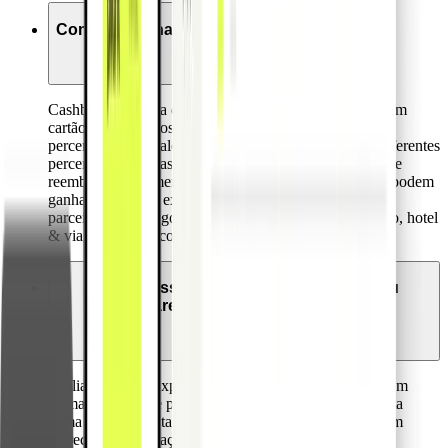
Como funcionam os cashbacks da Pliant?
Cashback significa que para cada transação feita com um
cartão Pliant, os nossos clientes receberão de volta uma
percentagem do valor da transação. A Pliant fornece diferentes
percentagens de cashback para diferentes frequências de
reembolso (pagamento do cartão de crédito). Também podem
ganhar cashbacks extra com base nos protocolos com
parceiros, em categorias como equipamento informático, hotel
& viagens, assim como material de escritório.
Como posso integrar a Pliant com o meu
software de gestão/ contabilidade?
A Pliant fornece exportações flexíveis de documentos em
formato CSV, que podem ser importados para uma vasta
gama de ferramentas de gestão e contabilidade. Também
oferecemos integrações customizadas para os sistemas