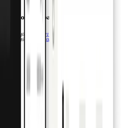
Estamos aqui para si.
Começar
Venda telefónico
+351 21 123 2905
Apoio telefónico
+351 308 807 274