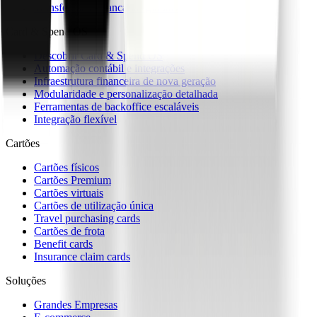
Transferências bancárias globais
Card & Spend OS
Descobrir Card & Spend OS
Automação contábil e integrações
Infraestrutura financeira de nova geração
Modularidade e personalização detalhada
Ferramentas de backoffice escaláveis
Integração flexível
Cartões
Cartões físicos
Cartões Premium
Cartões virtuais
Cartões de utilização única
Travel purchasing cards
Cartões de frota
Benefit cards
Insurance claim cards
Soluções
Grandes Empresas