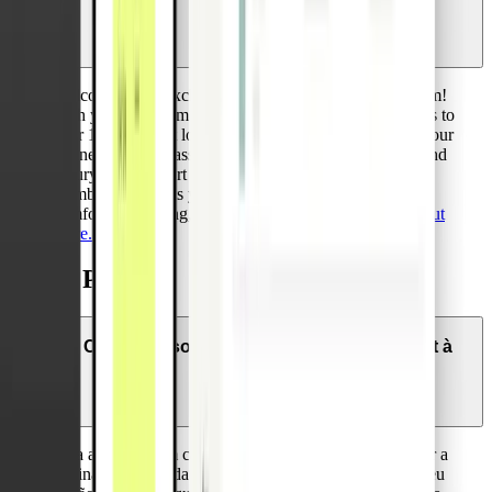
premium card?
Welcome to the exclusive Pliant Premium Card program!
With your Premium Card membership, you have access to
over 1,000 airport lounges worldwide. Regardless of your
airline or travel class, you can enjoy the convenience and
luxury of an airport lounge wherever you go. Your
membership grants you complimentary refreshments,
comfortable seating, and a relaxing atmosphere.
Find out
more.
Apple Pay
Como posso adicionar o meu cartão Pliant à
Apple Pay?
Para adicionar um cartão Pliant à Apple Pay, basta abrir a
página da Wallet da sua app da Pliant e seleccionar o seu