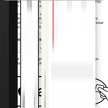
ser adicionados à Apple Wallet e utilizados para Apple Pay,
tanto em lojas físicas como online.
Para seleccionar o seu cartão Pliant como o seu cartão
predefinido na Carteira da Apple, vá a Definições no seu
iPhone e desça até à Wallet & Apple Pay. Aí pode selecionar
o seu cartão predefinido em " Transações predefinidas".
Onde posso usar o Apple Pay?
Pode utilizar a Apple Pay nas lojas, na Internet e em apps.
Basta ter em atenção um destes símbolos: