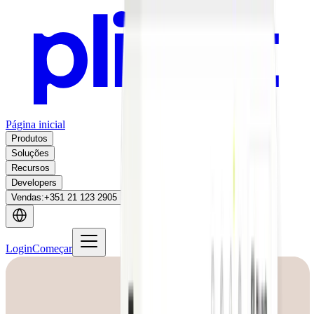
Página inicial
Produtos
Soluções
Recursos
Developers
Vendas
:
+351 21 123 2905
Login
Começar